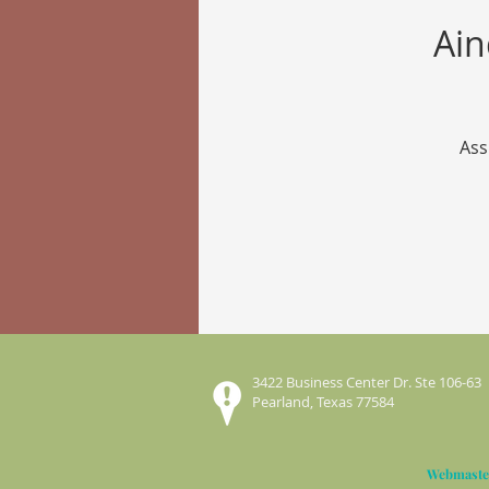
Ain
Ass
3422 Business Center Dr. Ste 106-63
Pearland, Texas 77584
Webmaste