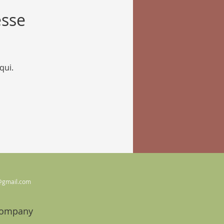
esse
qui.
@gmail.com
Company