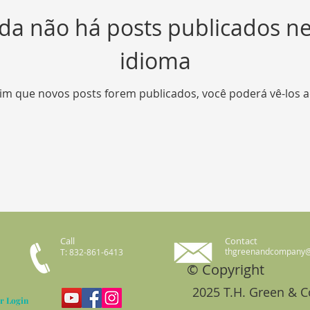
da não há posts publicados n
idioma
im que novos posts forem publicados, você poderá vê-los a
Call
Contact
thgreenandcompany
T: 832-861-6413
© Copyright
2025 T.H. Green & 
r Login